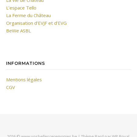
L’espace Tello
La Ferme du Château
Organisation d’EVJF et d’EVG
BeWe ASBL
INFORMATIONS
Mentions légales
CGV
2026 © www.vosbellesceremonies.be |
Thème Bard par
WP Royal
.